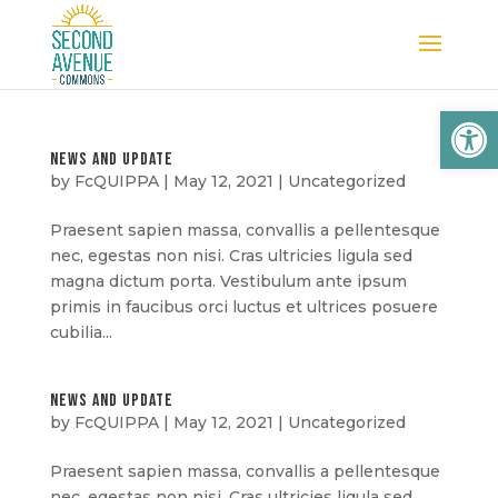
Open
news and update
by
FcQUIPPA
|
May 12, 2021
|
Uncategorized
Praesent sapien massa, convallis a pellentesque
nec, egestas non nisi. Cras ultricies ligula sed
magna dictum porta. Vestibulum ante ipsum
primis in faucibus orci luctus et ultrices posuere
cubilia...
news and update
by
FcQUIPPA
|
May 12, 2021
|
Uncategorized
Praesent sapien massa, convallis a pellentesque
nec, egestas non nisi. Cras ultricies ligula sed